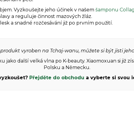
bjem. Vyzkoušejte jeho účinek v našem
šamponu Collag
avy a reguluje činnost mazových žláz.
í lesk a snadné rozčesávání již po prvním použití.
produkt vyroben na Tchaj-wanu, můžete si být jisti jeho
u jako další velká vlna po K-beauty. Xiaomoxuan si již zí
Polsku a Německu.
 vyzkoušet?
Přejděte do obchodu
a vyberte si svou i