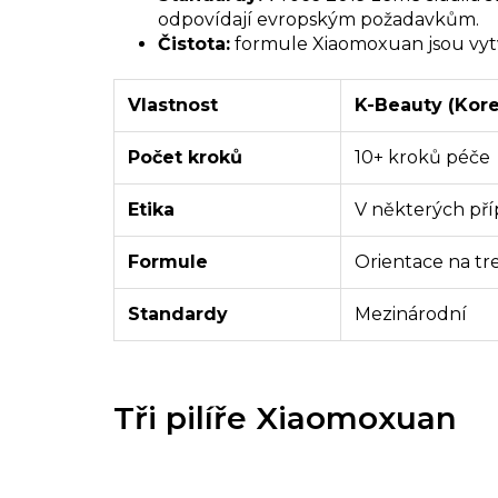
odpovídají evropským požadavkům.
Čistota:
formule Xiaomoxuan jsou vytv
Vlastnost
K-Beauty (Kore
Počet kroků
10+ kroků péče
Etika
V některých př
Formule
Orientace na tr
Standardy
Mezinárodní
Tři pilíře Xiaomoxuan