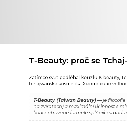
T-Beauty: proč se Tcha
Zatímco svět podléhal kouzlu K-beauty, Tch
tchajwanská kosmetika Xiaomoxuan volbou t
T-Beauty (Taiwan Beauty)
— je filozofi
na zvířatech) a maximální účinnost s m
koncentrované formule splňující standa