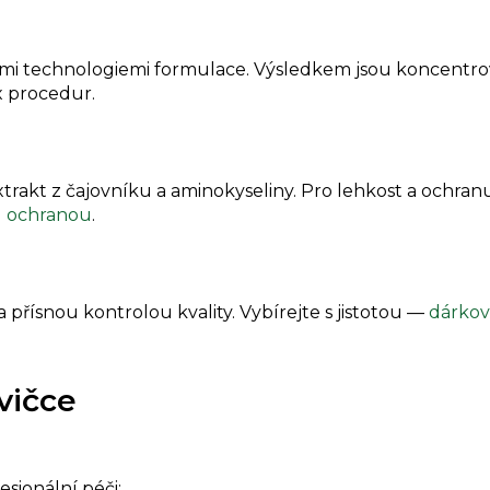
rními technologiemi formulace. Výsledkem jsou koncent
x procedur.
rakt z čajovníku a aminokyseliny. Pro lehkost a ochranu
u ochranou
.
přísnou kontrolou kvality. Vybírejte s jistotou —
dárkov
hvičce
sionální péči: