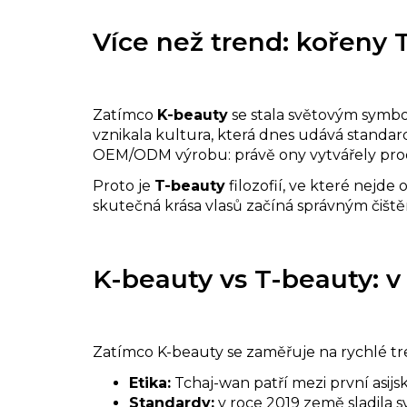
Více než trend: kořeny 
Zatímco
K-beauty
se stala světovým symbo
vznikala kultura, která dnes udává standa
OEM/ODM výrobu: právě ony vytvářely pro
Proto je
T-beauty
filozofií, ve které nejde 
skutečná krása vlasů začíná správným čiště
K-beauty vs T-beauty: v 
Zatímco K-beauty se zaměřuje na rychlé tren
Etika:
Tchaj-wan patří mezi první asij
Standardy:
v roce 2019 země sladila 