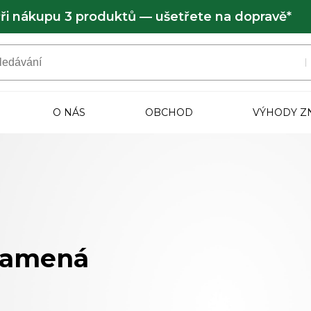
ři nákupu 3 produktů — ušetřete na dopravě*
O NÁS
OBCHOD
VÝHODY Z
namená