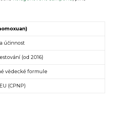
iaomoxuan)
a účinnost
estování (od 2016)
é vědecké formule
 EU (CPNP)