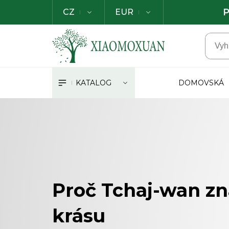
P
CZ
EUR
KATALOG
DOMOVSKÁ
Proč Tchaj-wan z
krásu