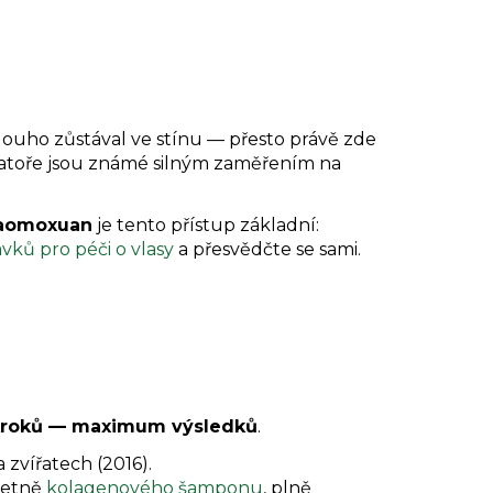
ouho zůstával ve stínu — přesto právě zde
ratoře jsou známé silným zaměřením na
aomoxuan
je tento přístup základní:
vků pro péči o vlasy
a přesvědčte se sami.
roků — maximum výsledků
.
zvířatech (2016).
včetně
kolagenového šamponu
, plně