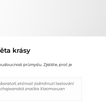
ěta krásy
budoucnost průmyslu. Zjistěte, proč je
boratoří, etičnost (odmítnutí testování
zí tchajwanská značka Xiaomoxuan