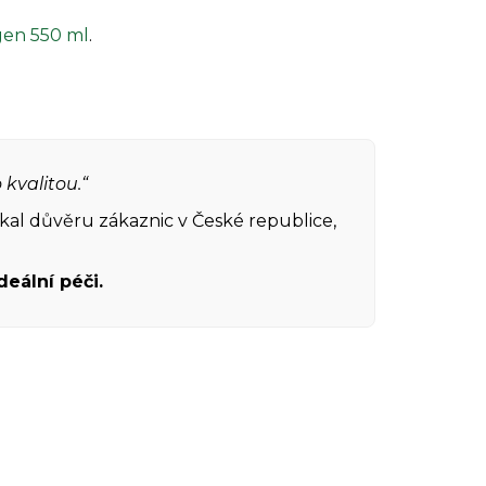
en 550 ml
.
 kvalitou.“
skal důvěru zákaznic v České republice,
deální péči.