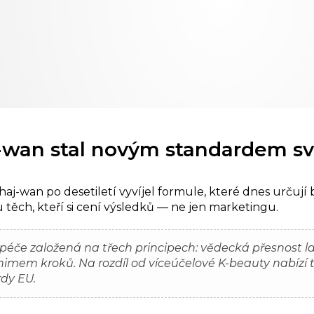
j-wan stal novým standardem sv
aj-wan po desetiletí vyvíjel formule, které dnes určují 
ěch, kteří si cení výsledků — ne jen marketingu.
e péče založená na třech principech: vědecká přesnost la
inimem kroků. Na rozdíl od víceúčelové K-beauty nabí
rdy EU.