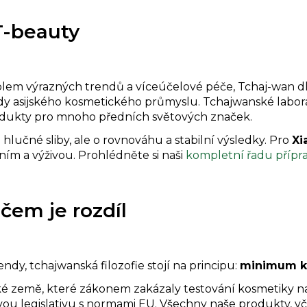
T-beauty
lem výrazných trendů a víceúčelové péče, Tchaj-wan dl
rdy asijského kosmetického průmyslu. Tchajwanské labo
dukty pro mnoho předních světových značek.
o hlučné sliby, ale o rovnováhu a stabilní výsledky. Pro
Xi
ním a výživou. Prohlédněte si naši
kompletní řadu přípra
čem je rozdíl
dy, tchajwanská filozofie stojí na principu:
minimum k
ské země, které zákonem zakázaly testování kosmetiky na 
svou legislativu s normami EU. Všechny naše produkty, 