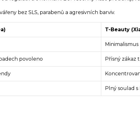
ářeny bez SLS, parabenů a agresivních barviv.
a)
T-Beauty (X
Minimalismus 
ípadech povoleno
Přísný zákaz t
endy
Koncentrovan
Plný soulad s