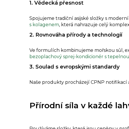
1. Vědecká přesnost
Spojujeme tradiční asijské složky s mode
s kolagenem
, která nahrazuje celý komple
2. Rovnováha přírody a technologií
Ve formulích kombinujeme mořskou sůl, ext
bezoplachový sprej-kondicionér s tepelno
3. Soulad s evropskými standardy
Naše produkty procházejí CPNP notifikací a 
Přírodní síla v každé la
Používáme složky, které jsou ceněny v profe