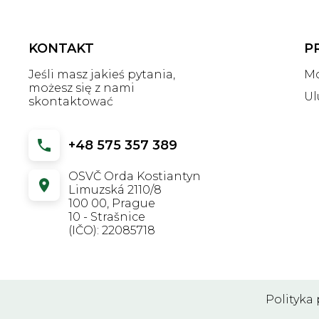
KONTAKT
P
Jeśli masz jakieś pytania,
Mo
możesz się z nami
Ul
skontaktować
+48 575 357 389
OSVČ Orda Kostiantyn
Limuzská 2110/8
100 00, Prague
10 - Strašnice
(IČO): 22085718
Polityka