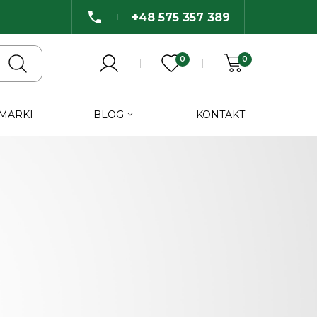
+48 575 357 389
0
0
 MARKI
BLOG
KONTAKT