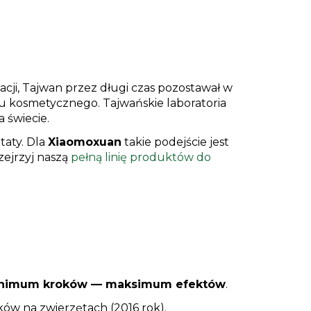
cji, Tajwan przez długi czas pozostawał w
słu kosmetycznego. Tajwańskie laboratoria
 świecie.
ltaty. Dla
Xiaomoxuan
takie podejście jest
zejrzyj naszą
pełną linię produktów do
nimum kroków — maksimum efektów
.
ów na zwierzętach (2016 rok).