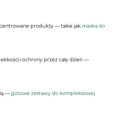
oncentrowane produkty — takie jak
maska do
ekkości i ochrony przez cały dzień —
cią —
gotowe zestawy do kompleksowej