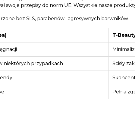
ał swoje przepisy do norm UE. Wszystkie nasze produkt
rzone bez SLS, parabenów i agresywnych barwników.
ea)
T-Beaut
ęgnacji
Minimali
w niektórych przypadkach
Ścisły za
rendy
Skoncen
we
Pełna zg