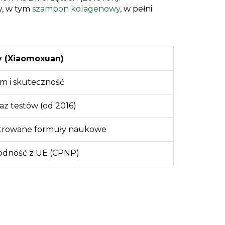
y, w tym
szampon kolagenowy
, w pełni
y (Xiaomoxuan)
zm i skuteczność
kaz testów (od 2016)
trowane formuły naukowe
odność z UE (CPNP)