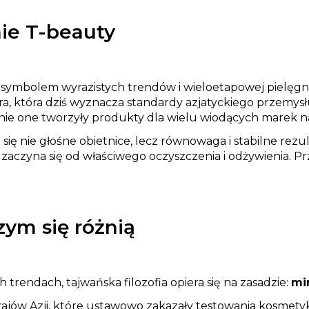
nie T-beauty
 symbolem wyrazistych trendów i wieloetapowej pielęgna
tura, która dziś wyznacza standardy azjatyckiego przemy
nie one tworzyły produkty dla wielu wiodących marek na
zą się nie głośne obietnice, lecz równowaga i stabilne rezu
czyna się od właściwego oczyszczenia i odżywienia. Pr
zym się różnią
 trendach, tajwańska filozofia opiera się na zasadzie:
mi
ajów Azji, które ustawowo zakazały testowania kosmetyk