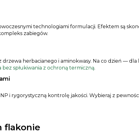
 nowoczesnymi technologiami formulacji. Efektem są sk
y kompleks zabiegów.
 drzewa herbacianego i aminokwasy. Na co dzień — dla l
 bez spłukiwania z ochroną termiczną
.
dami
P i rygorystyczną kontrolę jakości. Wybieraj z pewnoś
 flakonie