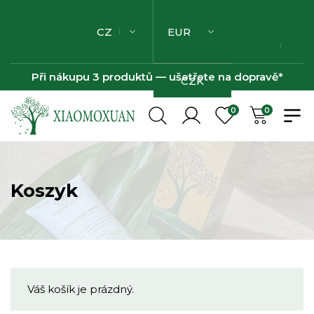
CZ
EUR
Při nákupu 3 produktů — ušetřete na dopravě*
CZK
0
0
Koszyk
Váš košík je prázdný.