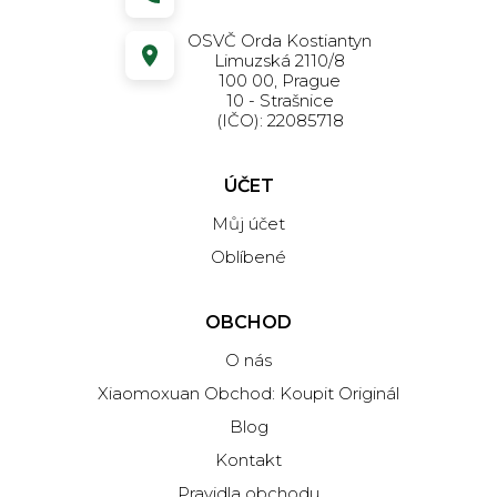
OSVČ Orda Kostiantyn
Limuzská 2110/8
100 00, Prague
10 - Strašnice
(IČO): 22085718
ÚČET
Můj účet
Oblíbené
OBCHOD
O nás
Xiaomoxuan Obchod: Koupit Originál
Blog
Kontakt
Pravidla obchodu