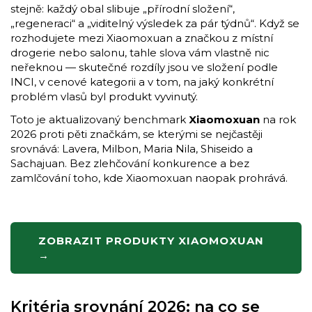
stejně: každý obal slibuje „přírodní složení“,
„regeneraci“ a „viditelný výsledek za pár týdnů“. Když se
rozhodujete mezi Xiaomoxuan a značkou z místní
drogerie nebo salonu, tahle slova vám vlastně nic
neřeknou — skutečné rozdíly jsou ve složení podle
INCI, v cenové kategorii a v tom, na jaký konkrétní
problém vlasů byl produkt vyvinutý.
Toto je aktualizovaný benchmark
Xiaomoxuan
na rok
2026 proti pěti značkám, se kterými se nejčastěji
srovnává: Lavera, Milbon, Maria Nila, Shiseido a
Sachajuan. Bez zlehčování konkurence a bez
zamlčování toho, kde Xiaomoxuan naopak prohrává.
ZOBRAZIT PRODUKTY XIAOMOXUAN
→
Kritéria srovnání 2026: na co se