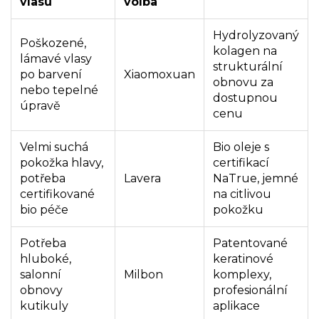
vlasů
volba
Hydrolyzovaný
Poškozené,
kolagen na
lámavé vlasy
strukturální
po barvení
Xiaomoxuan
obnovu za
nebo tepelné
dostupnou
úpravě
cenu
Velmi suchá
Bio oleje s
pokožka hlavy,
certifikací
potřeba
Lavera
NaTrue, jemné
certifikované
na citlivou
bio péče
pokožku
Potřeba
Patentované
hluboké,
keratinové
salonní
Milbon
komplexy,
obnovy
profesionální
kutikuly
aplikace