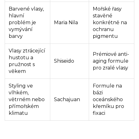
Barvené vlasy,
Mořské řasy
hlavní
stavěné
problém je
Maria Nila
konkrétně na
vymývání
ochranu
barvy
pigmentu
Vlasy ztrácející
Prémiové anti-
hustotu a
Shiseido
aging formule
pružnost s
pro zralé vlasy
věkem
Styling ve
Formule na
vlhkém,
bázi
větrném nebo
Sachajuan
oceánského
přímořském
křemíku pro
klimatu
fixaci