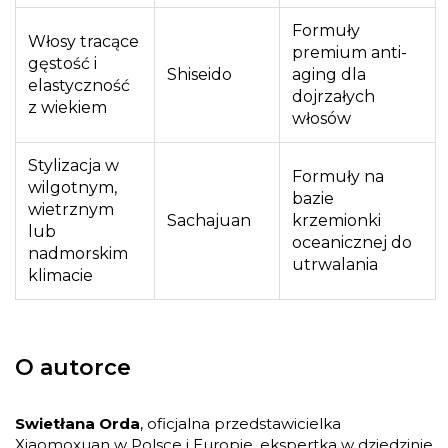
Formuły
Włosy tracące
premium anti-
gęstość i
Shiseido
aging dla
elastyczność
dojrzałych
z wiekiem
włosów
Stylizacja w
Formuły na
wilgotnym,
bazie
wietrznym
Sachajuan
krzemionki
lub
oceanicznej do
nadmorskim
utrwalania
klimacie
O autorce
Swietłana Orda
, oficjalna przedstawicielka
Xiaomoxuan w Polsce i Europie, ekspertka w dziedzinie