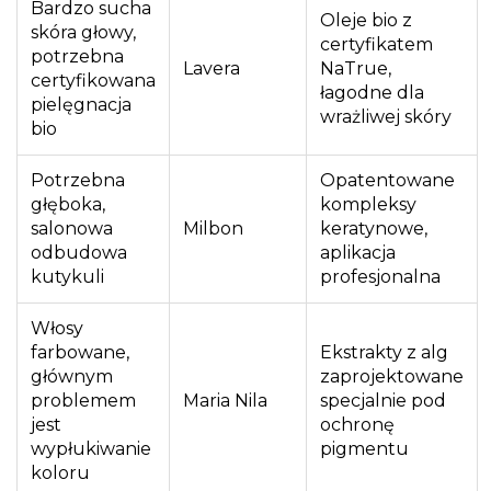
Bardzo sucha
Oleje bio z
skóra głowy,
certyfikatem
potrzebna
Lavera
NaTrue,
certyfikowana
łagodne dla
pielęgnacja
wrażliwej skóry
bio
Potrzebna
Opatentowane
głęboka,
kompleksy
salonowa
Milbon
keratynowe,
odbudowa
aplikacja
kutykuli
profesjonalna
Włosy
farbowane,
Ekstrakty z alg
głównym
zaprojektowane
problemem
Maria Nila
specjalnie pod
jest
ochronę
wypłukiwanie
pigmentu
koloru