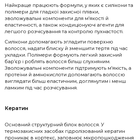
Найкраще працюють формули, у яких є силікони та
полімери для гладкої захисної плівки,
зволожувальні компоненти для м’якості й
еластичності, а також кондиціонуючі агенти для
легшого розчісування та контролю пухнастості.
Силікони допомагають згладити поверхню
волосся, надати блиску й зменшити тертя під час
укладки. Полімери формують легкий захисний
бар’єр і роблять волосся більш слухняним.
Зволожувальні компоненти підтримують м’якість, а
протеїни й амінокислоти допомагають волоссю
виглядати більш еластичним, доглянутим і менш
ламким під час розчісування.
Кератин
Основний структурний білок волосся. У
термозахисних засобах гідролізований кератин
проникає в кортекс, заповнює мікропошкодження