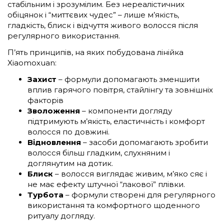
стабільним і зрозумілим. Без нереалістичних
обіцянок і “миттєвих чудес” – лише м’якість,
гладкість, блиск і відчуття живого волосся після
регулярного використання.
П’ять принципів, на яких побудована лінійка
Xiaomoxuan:
Захист
– формули допомагають зменшити
вплив гарячого повітря, стайлінгу та зовнішніх
факторів
Зволоження
– компоненти догляду
підтримують м’якість, еластичність і комфорт
волосся по довжині.
Відновлення
– засоби допомагають зробити
волосся більш гладким, слухняним і
доглянутим на дотик.
Блиск
– волосся виглядає живим, м’яко сяє і
не має ефекту штучної “лакової” плівки.
Турбота
– формули створені для регулярного
використання та комфортного щоденного
ритуалу догляду.