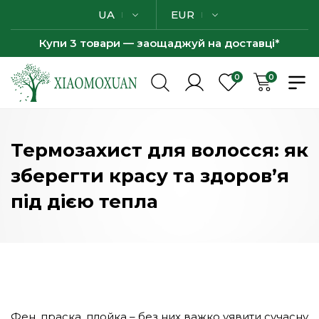
UA
EUR
Купи 3 товари — заощаджуй на доставці*
0
0
Термозахист для волосся: як
зберегти красу та здоров’я
під дією тепла
Фен, праска, плойка – без них важко уявити сучасну