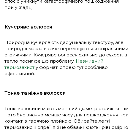
спосіб уникнути катастрофічного пошкодження
при укладці.
Кучеряве волосся
Природна кучерявість дає унікальну текстуру, але
природні масла важче переміщуються спіральними
стрижнями. Кучеряве волосся схильне до сухості, а
тепло посилює цю проблему.
Незмивний
термозахист
у форматі спрею тут особливо
ефективний.
Тонке та ніжне волосся
Тонкі волосини мають менший діаметр стрижня – їм
потрібно значно менше часу для пошкодження при
контакті з гарячою плойкою. Обирайте легкі
термозахисні спреї, які не обважнюють і рівномірно