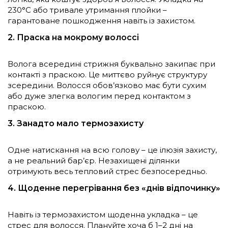
230°С або тривале утримання плойки –
гарантоване пошкодження навіть із захистом.
2. Праска на мокрому волоссі
Волога всередині стрижня буквально закипає при
контакті з праскою. Це миттєво руйнує структуру
зсередини. Волосся обов’язково має бути сухим
або дуже злегка вологим перед контактом з
праскою.
3. Занадто мало термозахисту
Одне натискання на всю голову – це ілюзія захисту,
а не реальний бар’єр. Незахищені ділянки
отримують весь тепловий стрес безпосередньо.
4. Щоденне перегрівання без «днів відпочинку»
Навіть із термозахистом щоденна укладка – це
стрес для волосся. Плануйте хоча б 1–2 дні на