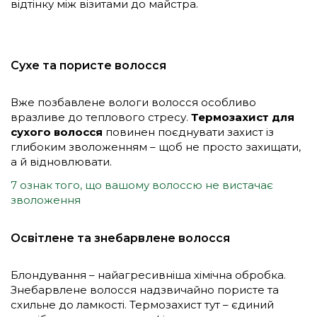
відтінку між візитами до майстра.
Сухе та пористе волосся
Вже позбавлене вологи волосся особливо
вразливе до теплового стресу.
Термозахист для
сухого волосся
повинен поєднувати захист із
глибоким зволоженням – щоб не просто захищати,
а й відновлювати.
7 ознак того, що вашому волоссю не вистачає
зволоження
Освітлене та знебарвлене волосся
Блондування – найагресивніша хімічна обробка.
Знебарвлене волосся надзвичайно пористе та
схильне до ламкості. Термозахист тут – єдиний