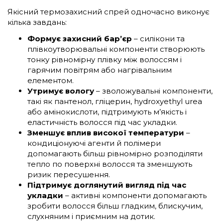
Якісний термозахисний спрей одночасно виконує
кілька завдань:
Формує захисний бар’єр
– силікони та
плівкоутворювальні компоненти створюють
тонку рівномірну плівку між волоссям і
гарячим повітрям або нагрівальним
елементом.
Утримує вологу
– зволожувальні компоненти,
такі як пантенол, гліцерин, hydroxyethyl urea
або амінокислоти, підтримують м’якість і
еластичність волосся під час укладки.
Зменшує вплив високої температури
–
кондиціонуючі агенти й полімери
допомагають більш рівномірно розподіляти
тепло по поверхні волосся та зменшують
ризик пересушення.
Підтримує доглянутий вигляд під час
укладки
– активні компоненти допомагають
зробити волосся більш гладким, блискучим,
слухняним і приємним на дотик.