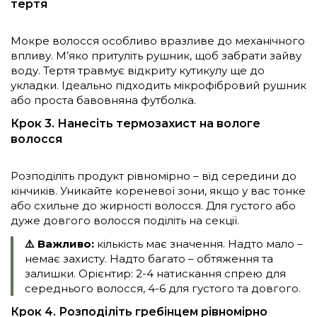
тертя
Мокре волосся особливо вразливе до механічного
впливу. М’яко притуліть рушник, щоб забрати зайву
воду. Тертя травмує відкриту кутикулу ще до
укладки. Ідеально підходить мікрофібровий рушник
або проста бавовняна футболка.
Крок 3. Нанесіть термозахист на вологе
волосся
Розподіліть продукт рівномірно – від середини до
кінчиків. Уникайте кореневої зони, якщо у вас тонке
або схильне до жирності волосся. Для густого або
дуже довгого волосся поділіть на секції.
⚠️ Важливо:
кількість має значення. Надто мало –
немає захисту. Надто багато – обтяження та
залишки. Орієнтир: 2-4 натискання спрею для
середнього волосся, 4-6 для густого та довгого.
Крок 4. Розподіліть гребінцем рівномірно