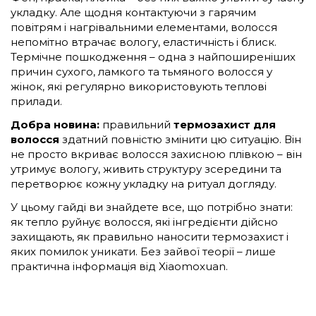
укладку. Але щодня контактуючи з гарячим
повітрям і нагрівальними елементами, волосся
непомітно втрачає вологу, еластичність і блиск.
Термічне пошкодження – одна з найпоширеніших
причин сухого, ламкого та тьмяного волосся у
жінок, які регулярно використовують теплові
прилади.
Добра новина:
правильний
термозахист для
волосся
здатний повністю змінити цю ситуацію. Він
не просто вкриває волосся захисною плівкою – він
утримує вологу, живить структуру зсередини та
перетворює кожну укладку на ритуал догляду.
У цьому гайді ви знайдете все, що потрібно знати:
як тепло руйнує волосся, які інгредієнти дійсно
захищають, як правильно наносити термозахист і
яких помилок уникати. Без зайвої теорії – лише
практична інформація від Xiaomoxuan.