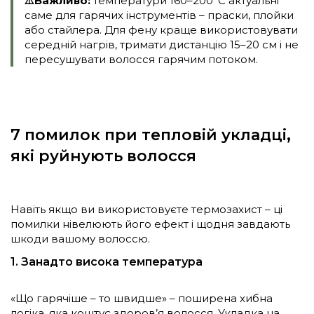
⚠️Важливо:
температури 160–200°C актуальні
саме для гарячих інструментів – праски, плойки
або стайлера. Для фену краще використовувати
середній нагрів, тримати дистанцію 15–20 см і не
пересушувати волосся гарячим потоком.
7 помилок при тепловій укладці,
які руйнують волосся
Навіть якщо ви використовуєте термозахист – ці
помилки нівелюють його ефект і щодня завдають
шкоди вашому волоссю.
1. Занадто висока температура
«Що гарячіше – то швидше» – поширена хибна
логіка, яка коштує здоров’я волосся. Укладка на