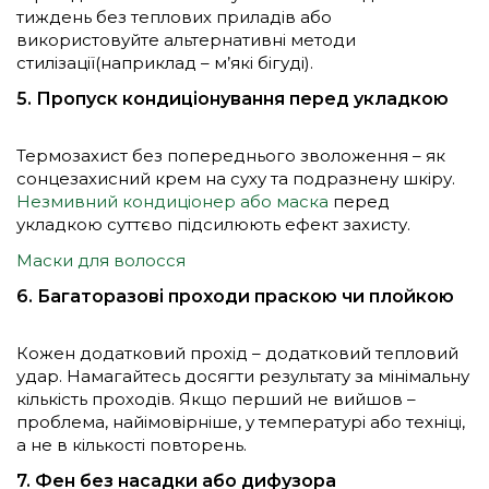
тиждень без теплових приладів або
використовуйте альтернативні методи
стилізації(наприклад – м’які бігуді).
5. Пропуск кондиціонування перед укладкою
Термозахист без попереднього зволоження – як
сонцезахисний крем на суху та подразнену шкіру.
Незмивний кондиціонер або маска
перед
укладкою суттєво підсилюють ефект захисту.
Маски для волосся
6. Багаторазові проходи праскою чи плойкою
Кожен додатковий прохід – додатковий тепловий
удар. Намагайтесь досягти результату за мінімальну
кількість проходів. Якщо перший не вийшов –
проблема, найімовірніше, у температурі або техніці,
а не в кількості повторень.
7. Фен без насадки або дифузора