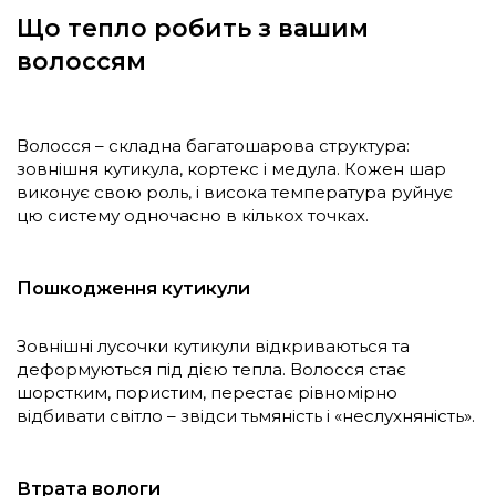
Що тепло робить з вашим
волоссям
Волосся – складна багатошарова структура:
зовнішня кутикула, кортекс і медула. Кожен шар
виконує свою роль, і висока температура руйнує
цю систему одночасно в кількох точках.
Пошкодження кутикули
Зовнішні лусочки кутикули відкриваються та
деформуються під дією тепла. Волосся стає
шорстким, пористим, перестає рівномірно
відбивати світло – звідси тьмяність і «неслухняність».
Втрата вологи