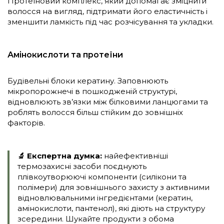
Протеїновий комплекс, який допомагає зміцнити
волосся на вигляд, підтримати його еластичність і
зменшити ламкість під час розчісування та укладки.
Амінокислоти та протеїни
Будівельні блоки кератину. Заповнюють
мікропорожнечі в пошкодженій структурі,
відновлюють зв’язки між білковими ланцюгами та
роблять волосся більш стійким до зовнішніх
факторів.
🔬 Експертна думка:
найефективніші
термозахисні засоби поєднують
плівкоутворюючі компоненти (силікони та
полімери) для зовнішнього захисту з активними
відновлювальними інгредієнтами (кератин,
амінокислоти, пантенол), які діють на структуру
зсередини. Шукайте продукти з обома