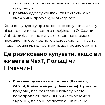
споживачів, а не «домовленості» з приватним
продавцем;
реальну адресу компанії та контакти, а не
анонімний профіль у Marketplace.
Коли ви купуєте у приватного перекупника з чату
діаспори чи випадкового профілю на OLX.cz чи
Vinted, ви фактично купуєте товар невідомого
походження без жодного з цих захистів — навіть
якщо продавець щиро вірить, що продає оригінал.
Де ризиковано купувати, якщо ви
живете в Чехії, Польщі чи
Німеччині
Локальні дошки оголошень (Bazoš.cz,
OLX.pl, Kleinanzeigen у Німеччині).
Приватні
продавці без реєстрації бізнесу, часто
перепродають залишки чи «привезене з
України», де ланцюг постачання вже не