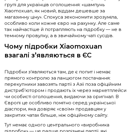
групі для українців оголошення: «шампунь
Xiaomoxuan, як новий, віддам дешевше за
магазинну ціну». Спокуса зекономити зрозуміла,
особливо коли кожне євро на рахунку. Але саме
так найчастіше й потрапляють на підробку — не в
темному провулку, а в звичайному чаті сусідів.
Чому підробки Xiaomoxuan
взагалі з’являються в ЄС
Підробки з’являються там, де є попит і немає
прямого контролю за ланцюгом постачання:
перекупники завозять партії з Азії поза офіційним
дистриб’ютором і продають їх через маркетплейси
чи особисті оголошення, видаючи за оригінал. В
Європі це особливо помітно серед української
діаспори, яка довіряє «своїм» продавцям у
закритих чатах більше, ніж офіційному сайту.
Тут немає одного центрального «виробника
підробок» — це радше розрізнені партії, які