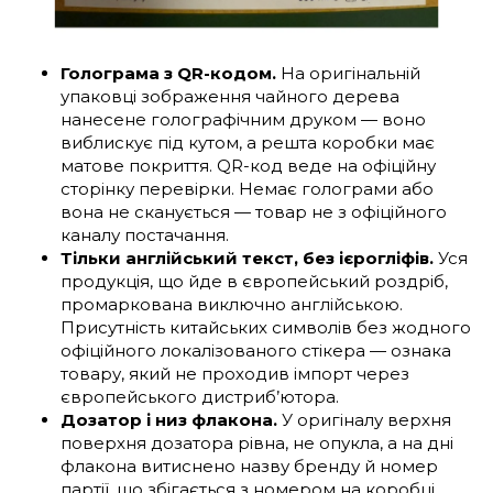
Голограма з QR-кодом.
На оригінальній
упаковці зображення чайного дерева
нанесене голографічним друком — воно
виблискує під кутом, а решта коробки має
матове покриття. QR-код веде на офіційну
сторінку перевірки. Немає голограми або
вона не сканується — товар не з офіційного
каналу постачання.
Тільки англійський текст, без ієрогліфів.
Уся
продукція, що йде в європейський роздріб,
промаркована виключно англійською.
Присутність китайських символів без жодного
офіційного локалізованого стікера — ознака
товару, який не проходив імпорт через
європейського дистриб’ютора.
Дозатор і низ флакона.
У оригіналу верхня
поверхня дозатора рівна, не опукла, а на дні
флакона витиснено назву бренду й номер
партії, що збігається з номером на коробці.