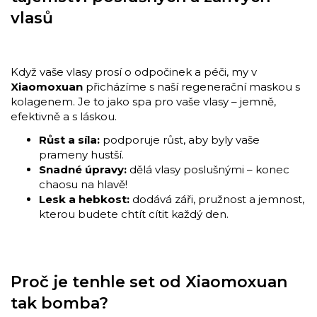
vlasů
Když vaše vlasy prosí o odpočinek a péči, my v
Xiaomoxuan
přicházíme s naší regenerační maskou s
kolagenem. Je to jako spa pro vaše vlasy – jemně,
efektivně a s láskou.
Růst a síla:
podporuje růst, aby byly vaše
prameny hustší.
Snadné úpravy:
dělá vlasy poslušnými – konec
chaosu na hlavě!
Lesk a hebkost:
dodává záři, pružnost a jemnost,
kterou budete chtít cítit každý den.
Proč je tenhle set od Xiaomoxuan
tak bomba?