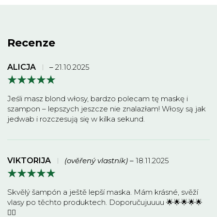
Recenze
ALICJA
–
21.10.2025
Jeśli masz blond włosy, bardzo polecam tę maskę i
szampon – lepszych jeszcze nie znalazłam! Włosy są jak
jedwab i rozczesują się w kilka sekund.
VIKTORIJA
(ověřený vlastník)
–
18.11.2025
Skvělý šampón a ještě lepší maska. Mám krásné, svěží
vlasy po těchto produktech. Doporučujuuuu 🌟🌟🌟🌟🌟
🤸‍♂️