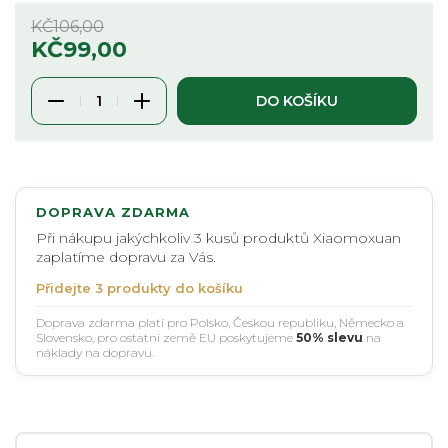
KČ
106,00
KČ
99,00
DO KOŠÍKU
DOPRAVA ZDARMA
Při nákupu jakýchkoliv 3 kusů produktů Xiaomoxuan
zaplatíme dopravu za Vás.
Přidejte 3 produkty do košíku
Doprava zdarma platí pro Polsko, Českou republiku, Německo a
Slovensko, pro ostatní země EU poskytujeme
50% slevu
na
náklady na dopravu.