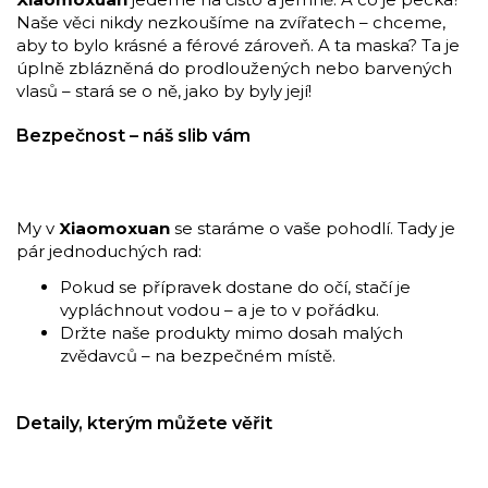
Naše věci nikdy nezkoušíme na zvířatech – chceme,
aby to bylo krásné a férové zároveň. A ta maska? Ta je
úplně zblázněná do prodloužených nebo barvených
vlasů – stará se o ně, jako by byly její!
Bezpečnost – náš slib vám
My v
Xiaomoxuan
se staráme o vaše pohodlí. Tady je
pár jednoduchých rad:
Pokud se přípravek dostane do očí, stačí je
vypláchnout vodou – a je to v pořádku.
Držte naše produkty mimo dosah malých
zvědavců – na bezpečném místě.
Detaily, kterým můžete věřit