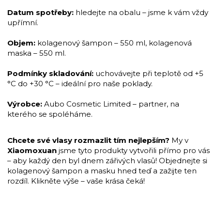
Datum spotřeby:
hledejte na obalu – jsme k vám vždy
upřímní.
Objem:
kolagenový šampon – 550 ml, kolagenová
maska – 550 ml.
Podmínky skladování:
uchovávejte při teplotě od +5
°C do +30 °C – ideální pro naše poklady.
Výrobce:
Aubo Cosmetic Limited – partner, na
kterého se spoléháme.
Chcete své vlasy rozmazlit tím nejlepším?
My v
Xiaomoxuan
jsme tyto produkty vytvořili přímo pro vás
– aby každý den byl dnem zářivých vlasů! Objednejte si
kolagenový šampon a masku hned teď a zažijte ten
rozdíl. Klikněte výše – vaše krása čeká!