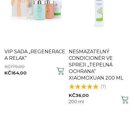
VIP SADA „REGENERACE
NESMAZATELNÝ
A RELAX“
CONDICIONÉR VE
SPREJI „TEPELNÁ
KČ
179,00
OCHRANA“
KČ
164,00
XIAOMOXUAN 200 ML
(7)
KČ
36,00
200 ml