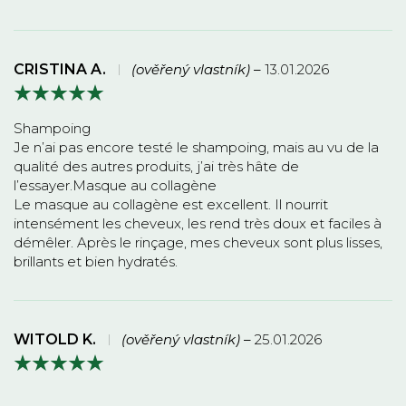
CRISTINA A.
(ověřený vlastník)
–
13.01.2026
Shampoing
Je n’ai pas encore testé le shampoing, mais au vu de la
qualité des autres produits, j’ai très hâte de
l’essayer.Masque au collagène
Le masque au collagène est excellent. Il nourrit
intensément les cheveux, les rend très doux et faciles à
démêler. Après le rinçage, mes cheveux sont plus lisses,
brillants et bien hydratés.
WITOLD K.
(ověřený vlastník)
–
25.01.2026