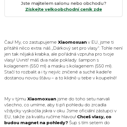
Jste majitelem salonu nebo obchodu?
Získejte velkoobchodní ceník zde
Čau! My, co zastupujeme
Xiaomoxuan
v EU, jsme ti
přitáhli něco extra: náš „Dárkový set pro vlasy“. Tohle není
jen tak nějaká krabka, ale pořádná vzpruha pro tvoje
vlasy! Uvnitř máš dva naše poklady: šampon s
kolagenem (550 ml) a masku s kolagenem (550 ml).
Stačí to rozbalit a i ty nejvíc zničené a suché kadeře
dostanou novou šťávu – a to klidně u tebe v koupelně!
My v týmu
Xiaomoxuan
jsme do toho setu narvali
všechno, co umíme, aby ti při pohledu do zrcadla
vždycky vyskočila jiskra v oku. Jsme oficiální zástupci v
EU, takže za kvalitu ručíme hlavou!
Chceš vlasy, co
budou magnet na pohledy?
Šup s tím setem do