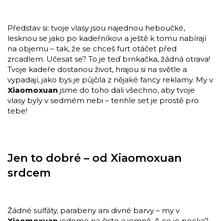
Představ si: tvoje vlasy jsou najednou heboučké,
lesknou se jako po kadeřníkovi a ještě k tomu nabírají
na objemu – tak, že se chceš furt otáčet před
zrcadlem. Učesat se? To je teď brnkačka, žádná otrava!
Tvoje kadeře dostanou život, hrajou si na světle a
vypadají, jako bys je půjčila z nějaké fancy reklamy. My v
Xiaomoxuan
jsme do toho dali všechno, aby tvoje
vlasy byly v sedmém nebi – tenhle set je prostě pro
tebe!
Jen to dobré – od Xiaomoxuan
srdcem
Žádné sulfáty, parabeny ani divné barvy – my v
Xiaomoxuan
jedeme na čisto a jemně. A co je pecka?