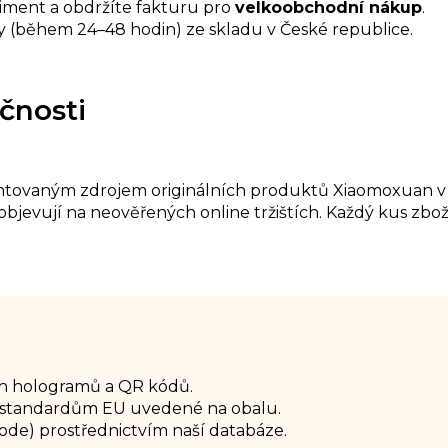
timent a obdržíte fakturu pro
velkoobchodní nákup
.
 (během 24–48 hodin) ze skladu v České republice.
čnosti
garantovaným zdrojem originálních produktů Xiaomoxuan
 objevují na neověřených online tržištích. Každý kus zb
h hologramů a QR kódů.
cí standardům EU uvedené na obalu.
code) prostřednictvím naší databáze.