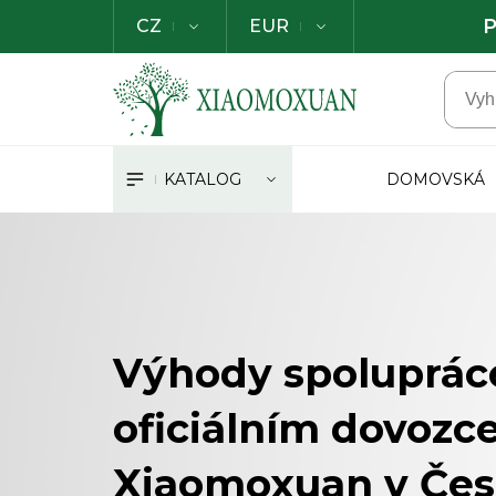
P
CZ
EUR
KATALOG
DOMOVSKÁ
Výhody spoluprác
oficiálním dovoz
Xiaomoxuan v Če