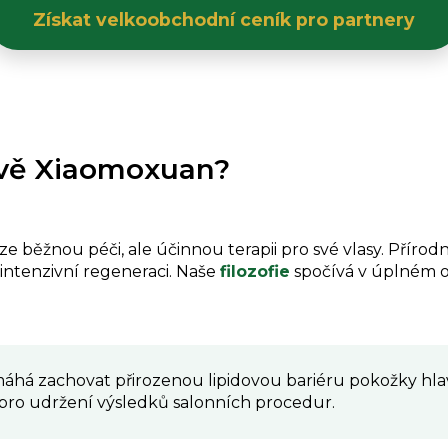
Získat velkoobchodní ceník pro partnery
rávě Xiaomoxuan?
 běžnou péči, ale účinnou terapii pro své vlasy. Přírod
e intenzivní regeneraci. Naše
filozofie
spočívá v úplném o
há zachovat přirozenou lipidovou bariéru pokožky hlav
a pro udržení výsledků salonních procedur.