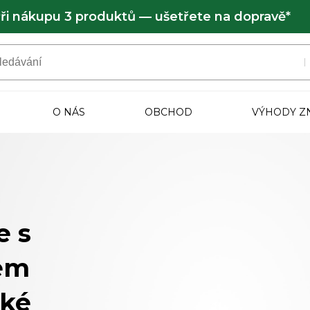
ři nákupu 3 produktů — ušetřete na dopravě*
O NÁS
OBCHOD
VÝHODY Z
e s
cem
ské