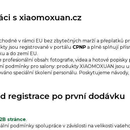
áci s xiaomoxuan.cz
hodně v rámci EU bez zbytečných marží a přeplatků p
ty jsou registrované v portálu
CPNP
a plně splňují pří
u a do zemí EU.
rofesionální obsah: fotografie, videa a hotové popisky 
ní podmínky pro salony: produkty XIAOMOXUAN jsou u
ováno speciální školení personálu. Poskytujeme návody
od registrace po první dodávku
2B stránce
.
ní podmínky spolupráce v závislosti na velikosti vašeh