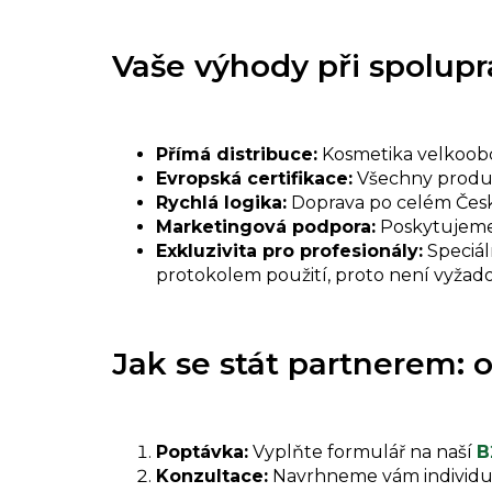
Vaše výhody při spolupr
Přímá distribuce:
Kosmetika velkoobc
Evropská certifikace:
Všechny produk
Rychlá logika:
Doprava po celém Česk
Marketingová podpora:
Poskytujeme p
Exkluzivita pro profesionály:
Speciál
protokolem použití, proto není vyžad
Jak se stát partnerem: 
Poptávka:
Vyplňte formulář na naší
B
Konzultace:
Navrhneme vám individuál