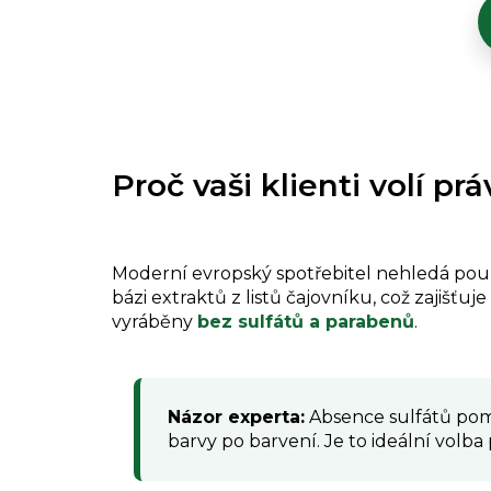
Proč vaši klienti volí p
Moderní evropský spotřebitel nehledá pouze
bázi extraktů z listů čajovníku, což zajišťuj
vyráběny
bez sulfátů a parabenů
.
Názor experta:
Absence sulfátů pomá
barvy po barvení. Je to ideální volb