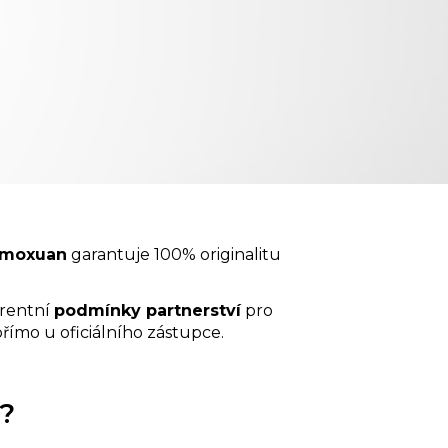
aomoxuan
garantuje 100% originalitu
arentní
podmínky partnerství
pro
římo u oficiálního zástupce.
a?