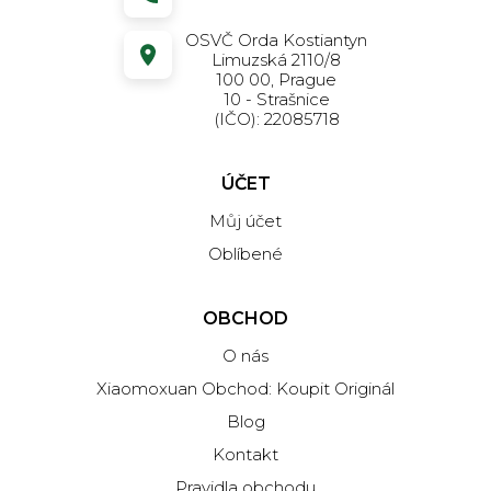
OSVČ Orda Kostiantyn
Limuzská 2110/8
100 00, Prague
10 - Strašnice
(IČO): 22085718
ÚČET
Můj účet
Oblíbené
OBCHOD
O nás
Xiaomoxuan Obchod: Koupit Originál
Blog
Kontakt
Pravidla obchodu