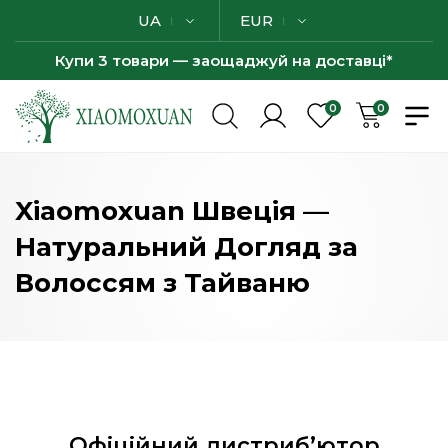
UA
EUR
Купи 3 товари — заощаджуй на доставці*
0
0
Xiaomoxuan Швеція —
Натуральний Догляд за
Волоссям з Тайваню
Офіційний дистриб’ютор