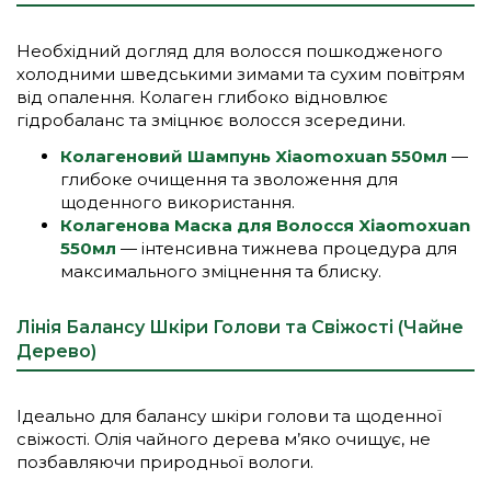
Необхідний догляд для волосся пошкодженого
холодними шведськими зимами та сухим повітрям
від опалення. Колаген глибоко відновлює
гідробаланс та зміцнює волосся зсередини.
Колагеновий Шампунь Xiaomoxuan 550мл
—
глибоке очищення та зволоження для
щоденного використання.
Колагенова Маска для Волосся Xiaomoxuan
550мл
— інтенсивна тижнева процедура для
максимального зміцнення та блиску.
Лінія Балансу Шкіри Голови та Свіжості (Чайне
Дерево)
Ідеально для балансу шкіри голови та щоденної
свіжості. Олія чайного дерева м’яко очищує, не
позбавляючи природньої вологи.