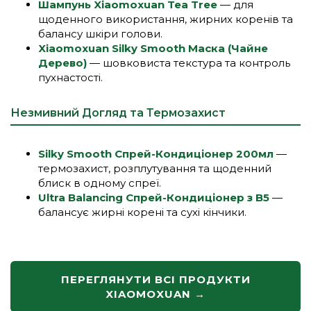
Шампунь Xiaomoxuan Tea Tree
— для
щоденного використання, жирних коренів та
балансу шкіри голови.
Xiaomoxuan Silky Smooth Маска (Чайне
Дерево)
— шовковиста текстура та контроль
пухнастості.
Незмивний Догляд та Термозахист
Silky Smooth Спрей-Кондиціонер 200мл
—
термозахист, розплутування та щоденний
блиск в одному спреї.
Ultra Balancing Спрей-Кондиціонер з B5
—
балансує жирні корені та сухі кінчики.
ПЕРЕГЛЯНУТИ ВСІ ПРОДУКТИ
XIAOMOXUAN →