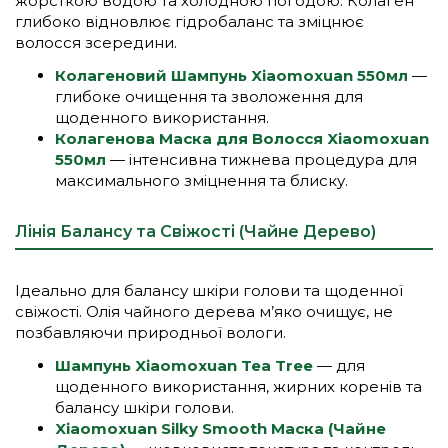
жорсткою водою та холодною погодою. Колаген
глибоко відновлює гідробаланс та зміцнює
волосся зсередини.
Колагеновий Шампунь Xiaomoxuan 550мл
—
глибоке очищення та зволоження для
щоденного використання.
Колагенова Маска для Волосся Xiaomoxuan
550мл
— інтенсивна тижнева процедура для
максимального зміцнення та блиску.
Лінія Балансу та Свіжості (Чайне Дерево)
Ідеально для балансу шкіри голови та щоденної
свіжості. Олія чайного дерева м’яко очищує, не
позбавляючи природньої вологи.
Шампунь Xiaomoxuan Tea Tree
— для
щоденного використання, жирних коренів та
балансу шкіри голови.
Xiaomoxuan Silky Smooth Маска (Чайне