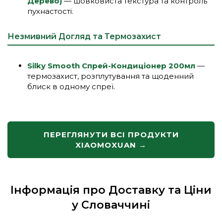
Дерево)
— шовковиста текстура та контроль
пухнастості.
Незмивний Догляд та Термозахист
Silky Smooth Спрей-Кондиціонер 200мл
—
термозахист, розплутування та щоденний
блиск в одному спреї.
ПЕРЕГЛЯНУТИ ВСІ ПРОДУКТИ
XIAOMOXUAN →
Інформація про Доставку та Ціни
у Словаччині