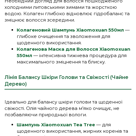
Необхідний догляд для волосся пошкодженого
холодними литовськими зимами та жорсткою
водою. Колаген глибоко відновлює гідробаланс та
зміцнює волосся зсередини.
Колагеновий Шампунь Xiaomoxuan 550мл
—
глибоке очищення та зволоження для
щоденного використання.
Колагенова Маска для Волосся Xiaomoxuan
550мл
— інтенсивна тижнева процедура для
максимального зміцнення та блиску.
Лінія Балансу Шкіри Голови та Свіжості (Чайне
Дерево)
Ідеально для балансу шкіри голови та щоденної
свіжості. Олія чайного дерева м’яко очищує, не
позбавляючи природньої вологи.
Шампунь Xiaomoxuan Tea Tree
— для
щоденного використання, жирних коренів та