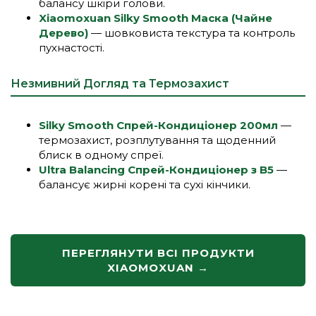
балансу шкіри голови.
Xiaomoxuan Silky Smooth Маска (Чайне
Дерево)
— шовковиста текстура та контроль
пухнастості.
Незмивний Догляд та Термозахист
Silky Smooth Спрей-Кондиціонер 200мл
—
термозахист, розплутування та щоденний
блиск в одному спреї.
Ultra Balancing Спрей-Кондиціонер з B5
—
балансує жирні корені та сухі кінчики.
ПЕРЕГЛЯНУТИ ВСІ ПРОДУКТИ
XIAOMOXUAN →