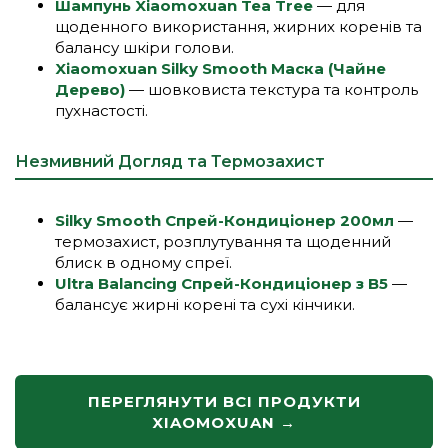
Шампунь Xiaomoxuan Tea Tree
— для
щоденного використання, жирних коренів та
балансу шкіри голови.
Xiaomoxuan Silky Smooth Маска (Чайне
Дерево)
— шовковиста текстура та контроль
пухнастості.
Незмивний Догляд та Термозахист
Silky Smooth Спрей-Кондиціонер 200мл
—
термозахист, розплутування та щоденний
блиск в одному спреї.
Ultra Balancing Спрей-Кондиціонер з B5
—
балансує жирні корені та сухі кінчики.
ПЕРЕГЛЯНУТИ ВСІ ПРОДУКТИ
XIAOMOXUAN →