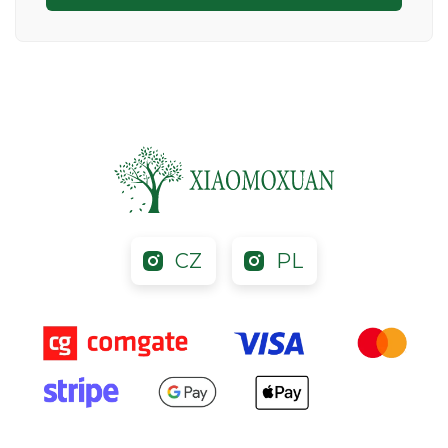
CZ
PL