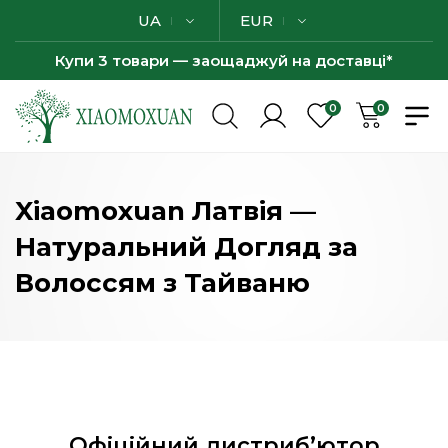
UA
EUR
Купи 3 товари — заощаджуй на доставці*
0
0
Xiaomoxuan Латвія —
Натуральний Догляд за
Волоссям з Тайваню
Офіційний дистриб’ютор