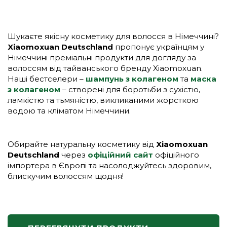
Шукаєте якісну косметику для волосся в Німеччині?
Xiaomoxuan Deutschland
пропонує українцям у
Німеччині преміальні продукти для догляду за
волоссям від тайванського бренду Xiaomoxuan.
Наші бестселери –
шампунь з колагеном
та
маска
з колагеном
– створені для боротьби з сухістю,
ламкістю та тьмяністю, викликаними жорсткою
водою та кліматом Німеччини.
Обирайте натуральну косметику від
Xiaomoxuan
Deutschland
через
офіційний сайт
офіційного
імпортера в Європі та насолоджуйтесь здоровим,
блискучим волоссям щодня!