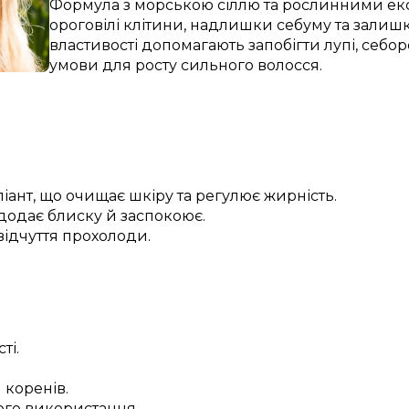
Формула з морською сіллю та рослинними ек
ороговілі клітини, надлишки себуму та залишк
властивості допомагають запобігти лупі, себо
умови для росту сильного волосся.
нт, що очищає шкіру та регулює жирність.
додає блиску й заспокоює.
 відчуття прохолоди.
ті.
 коренів.
ого використання.