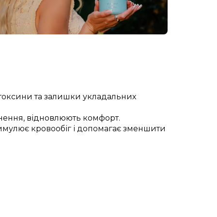
 токсини та залишки укладальних
знення, відновлюють комфорт.
стимулює кровообіг і допомагає зменшити