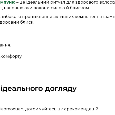
ампуню
– це ідеальний ритуал для здорового волосс
кт, наповнюючи локони силою й блиском.
 глибокого проникнення активних компонентів шампу
здоровий блиск.
ання.
скомфорту.
 ідеального догляду
Xiaomoxuan, дотримуйтесь цих рекомендацій: