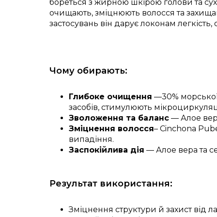
бореться з жирною шкірою голови та с
очищають, зміцнюють волосся та захища
застосувань він дарує локонам легкість, о
Чому обирають:
Глибоке очищення
—30% морської 
засобів, стимулюють мікроциркуляц
Зволоження та баланс
— Алое вер
Зміцнення волосся
– Cinchona Pub
випадіння.
Заспокійлива дія
— Алое вера та с
Результат використання:
Зміцнення структури й захист від ла