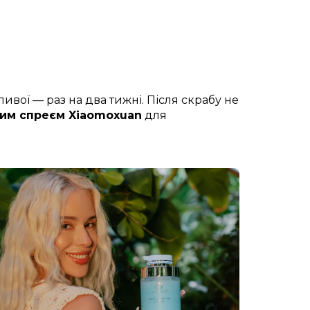
ивої — раз на два тижні. Після скрабу не
им спреєм Xiaomoxuan
для