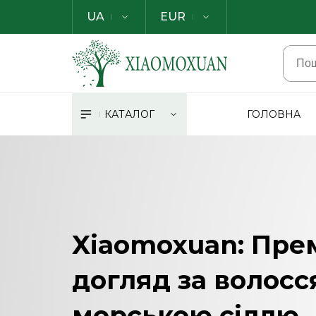
UA
EUR
КАТАЛОГ
ГОЛОВНА
Xiaomoxuan: Пре
догляд за волосс
морською сіллю