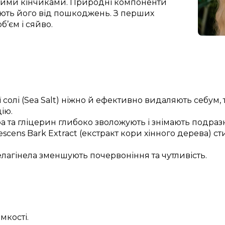
ухими кінчиками. Природні компоненти
ють його від пошкоджень. З перших
б’єм і сяйво.
солі (Sea Salt) ніжно й ефективно видаляють себум,
ію.
а та гліцерин глибоко зволожують і знімають подра
escens Bark Extract (екстракт кори хінного дерева) 
елагінела зменшують почервоніння та чутливість.
мкості.