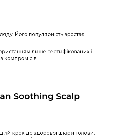
яду. Його популярність зростає
икористанням лише сертифікованих і
ез компромісів.
n Soothing Scalp
ий крок до здорової шкіри голови.