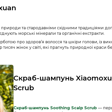
xuan
природи та стародавніми східними традиціями догл
нують морські мінерали та органічні екстракти.
рботою про здоров’я волосся та шкіри голови, із в
р тисяч жінок у світі, які прагнуть природної краси б
Скраб-шампунь Xiaomoxua
Scrub
Скраб-шампунь Soothing Scalp Scrub
— перш