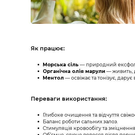
Як працює:
Морська сіль
— природний ексфоліа
Органічна олія марули
— живить, 
Ментол
— освіжає та тонізує, дарує
Переваги використання:
Глибоке очищення та відчуття свіжос
Баланс роботи сальних залоз.
Стимуляція кровообігу та зміцнення
Об’ємне, сяюче волосся після перш