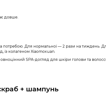
ає довше.
потребою. Для нормальної — 2 рази на тиждень. Для с
, із колагеном Xiaomoxuan.
овноцінний SPA-догляд для шкіри голови та волосся
скраб + шампунь