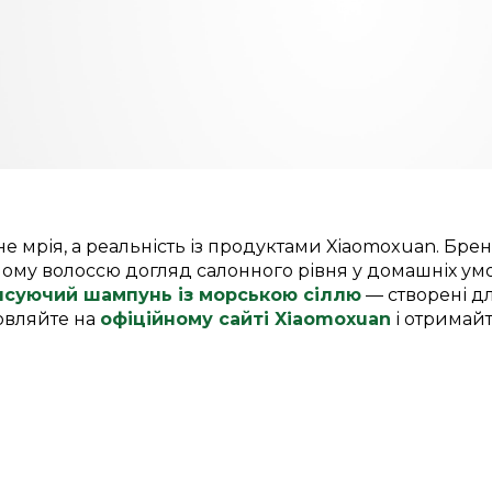
е мрія, а реальність із продуктами Xiaomoxuan. Бре
шому волоссю догляд салонного рівня у домашніх ум
нсуючий шампунь із морською сіллю
— створені дл
овляйте на
офіційному сайті Xiaomoxuan
і отримайт