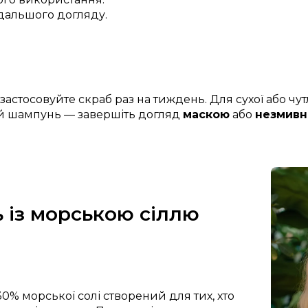
одальшого догляду.
астосовуйте скраб раз на тиждень. Для сухої або чутл
й шампунь — завершіть догляд
маскою
або
незмивн
із морською сіллю
30% морської солі створений для тих, хто