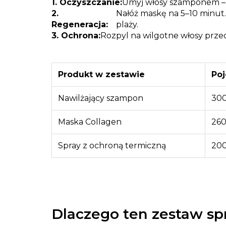
1. Oczyszczanie:
Umyj włosy szamponem – s
2.
Nałóż maskę na 5–10 minut.
Regeneracja:
plaży.
3. Ochrona:
Rozpyl na wilgotne włosy przed
Produkt w zestawie
Po
Nawilżający szampon
300
Maska Collagen
260
Spray z ochroną termiczną
200
Dlaczego ten zestaw sp