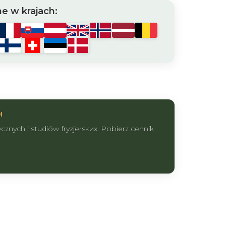
e w krajach:
H
znych i studiów fryzjersких. Pobierz cennik