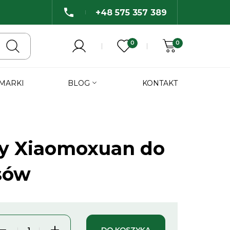
+48 575 357 389
0
0
 MARKI
BLOG
KONTAKT
y Xiaomoxuan do
sów
DO KOSZYKA