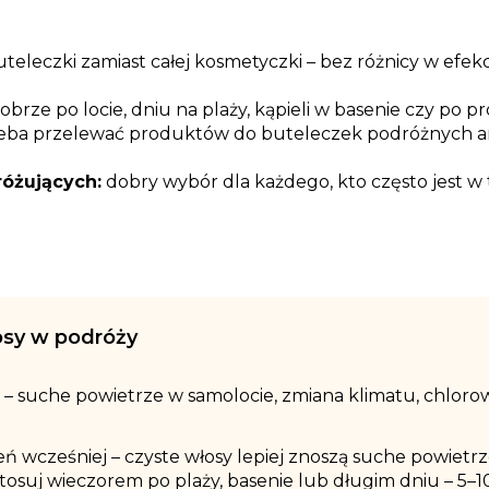
uteleczki zamiast całej kosmetyczki – bez różnicy w e
obrze po locie, dniu na plaży, kąpieli w basenie czy po 
zeba przelewać produktów do buteleczek podróżnych a
różujących:
dobry wybór dla każdego, kto często jest w t
osy w podróży
 – suche powietrze w samolocie, zmiana klimatu, chlorow
ń wcześniej – czyste włosy lepiej znoszą suche powietrz
osuj wieczorem po plaży, basenie lub długim dniu – 5–1