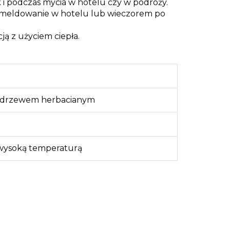
i podczas mycia w hotelu czy w podróży.
 zameldowanie w hotelu lub wieczorem po
ją z użyciem ciepła.
 z drzewem herbacianym
 wysoką temperaturą