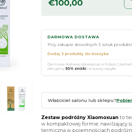
€
100,00
DARMOWA DOSTAWA
Przy zakupie dowolnych 3 sztuk produk
Dodaj 3 produkty do koszyka
Darmowa dostawa obowiązuje w Polsce, Czechach, 
oferujemy
50% zniżki
na koszty wysyłki.
Właściciel salonu lub sklepu?
Pobier
Zestaw podróżny Xiaomoxuan
to te
w kompaktowej formie: nawilżający s
termiczną w pojemnościach podróżny