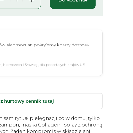
tów Xiaomoxuan pokryjemy koszty dostawy.
Niemczech i Słowacji, dla pozostałych krajów UE
z hurtowy cennik tutaj
n sam rytuał pielęgnacji co w domu, tylko
zampon, maska Collagen i spray z ochroną
ch. Żaden kompromis w składzie ani