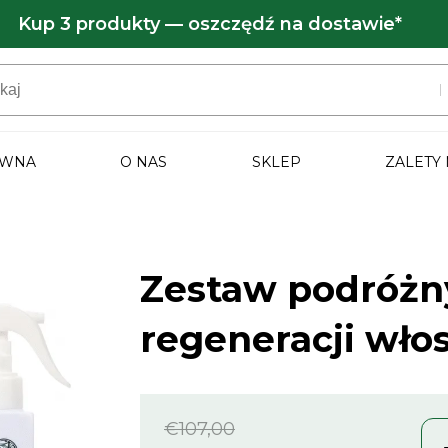
Kup 3 produkty — oszczędź na dostawie*
ÓWNA
O NAS
SKLEP
ZALETY
Zestaw podróżn
regeneracji wło
€
107,00