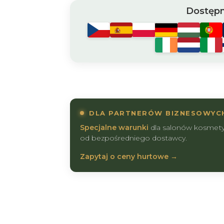
Dostępn
DLA PARTNERÓW BIZNESOWYC
Specjalne warunki
dla salonów kosmetyc
od bezpośredniego dostawcy.
Zapytaj o ceny hurtowe →