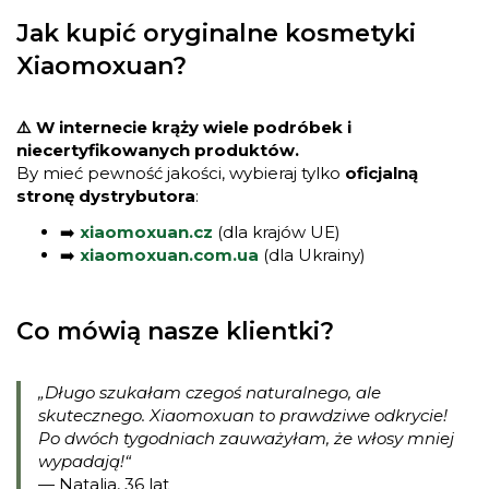
Jak kupić oryginalne kosmetyki
Xiaomoxuan?
⚠️ W internecie krąży wiele podróbek i
niecertyfikowanych produktów.
By mieć pewność jakości, wybieraj tylko
oficjalną
stronę dystrybutora
:
➡️
xiaomoxuan.cz
(dla krajów UE)
➡️
xiaomoxuan.com.ua
(dla Ukrainy)
Co mówią nasze klientki?
„Długo szukałam czegoś naturalnego, ale
skutecznego. Xiaomoxuan to prawdziwe odkrycie!
Po dwóch tygodniach zauważyłam, że włosy mniej
wypadają!“
— Natalia, 36 lat