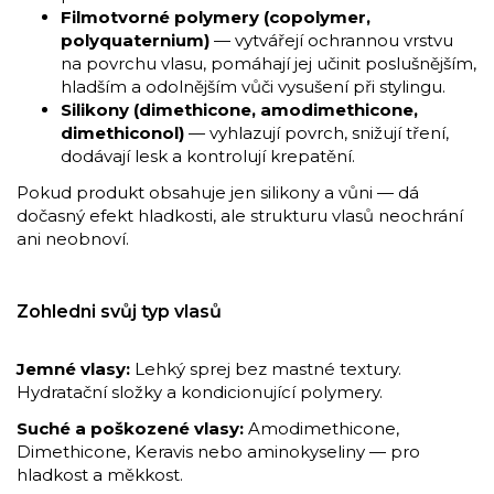
Filmotvorné polymery (copolymer,
polyquaternium)
— vytvářejí ochrannou vrstvu
na povrchu vlasu, pomáhají jej učinit poslušnějším,
hladším a odolnějším vůči vysušení při stylingu.
Silikony (dimethicone, amodimethicone,
dimethiconol)
— vyhlazují povrch, snižují tření,
dodávají lesk a kontrolují krepatění.
Pokud produkt obsahuje jen silikony a vůni — dá
dočasný efekt hladkosti, ale strukturu vlasů neochrání
ani neobnoví.
Zohledni svůj typ vlasů
Jemné vlasy:
Lehký sprej bez mastné textury.
Hydratační složky a kondicionující polymery.
Suché a poškozené vlasy:
Amodimethicone,
Dimethicone, Keravis nebo aminokyseliny — pro
hladkost a měkkost.