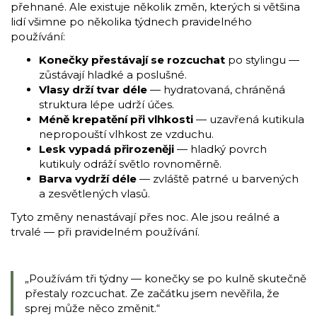
přehnané. Ale existuje několik změn, kterých si většina
lidí všimne po několika týdnech pravidelného
používání:
Konečky přestávají se rozcuchat
po stylingu —
zůstávají hladké a poslušné.
Vlasy drží tvar déle
— hydratovaná, chráněná
struktura lépe udrží účes.
Méně krepatění při vlhkosti
— uzavřená kutikula
nepropouští vlhkost ze vzduchu.
Lesk vypadá přirozeněji
— hladký povrch
kutikuly odráží světlo rovnoměrně.
Barva vydrží déle
— zvláště patrné u barvených
a zesvětlených vlasů.
Tyto změny nenastávají přes noc. Ale jsou reálné a
trvalé — při pravidelném používání.
„Používám tři týdny — konečky se po kulně skutečně
přestaly rozcuchat. Ze začátku jsem nevěřila, že
sprej může něco změnit.“