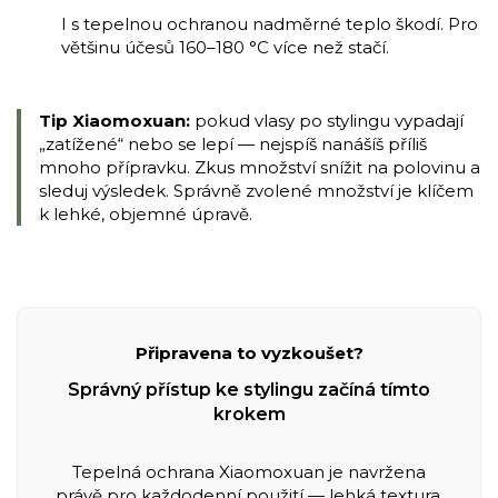
I s tepelnou ochranou nadměrné teplo škodí. Pro
většinu účesů 160–180 °C více než stačí.
Tip Xiaomoxuan:
pokud vlasy po stylingu vypadají
„zatížené“ nebo se lepí — nejspíš nanášíš příliš
mnoho přípravku. Zkus množství snížit na polovinu a
sleduj výsledek. Správně zvolené množství je klíčem
k lehké, objemné úpravě.
Připravena to vyzkoušet?
Správný přístup ke stylingu začíná tímto
krokem
Tepelná ochrana Xiaomoxuan je navržena
právě pro každodenní použití — lehká textura,