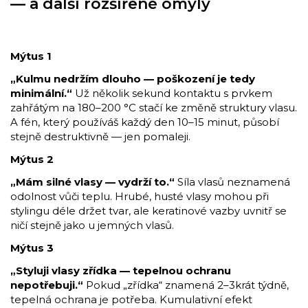
— a další rozšířené omyly
Mýtus 1
„Kulmu nedržím dlouho — poškození je tedy
minimální.“
Už několik sekund kontaktu s prvkem
zahřátým na 180–200 °C stačí ke změně struktury vlasu.
A fén, který používáš každý den 10–15 minut, působí
stejně destruktivně — jen pomaleji.
Mýtus 2
„Mám silné vlasy — vydrží to.“
Síla vlasů neznamená
odolnost vůči teplu. Hrubé, husté vlasy mohou při
stylingu déle držet tvar, ale keratinové vazby uvnitř se
ničí stejně jako u jemných vlasů.
Mýtus 3
„Styluji vlasy zřídka — tepelnou ochranu
nepotřebuji.“
Pokud „zřídka“ znamená 2–3krát týdně,
tepelná ochrana je potřeba. Kumulativní efekt