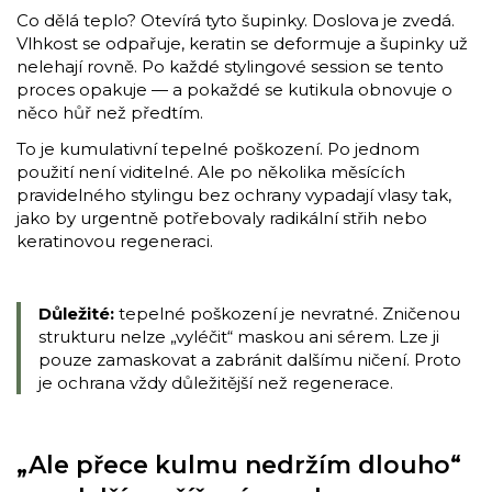
Co dělá teplo? Otevírá tyto šupinky. Doslova je zvedá.
Vlhkost se odpařuje, keratin se deformuje a šupinky už
nelehají rovně. Po každé stylingové session se tento
proces opakuje — a pokaždé se kutikula obnovuje o
něco hůř než předtím.
To je kumulativní tepelné poškození. Po jednom
použití není viditelné. Ale po několika měsících
pravidelného stylingu bez ochrany vypadají vlasy tak,
jako by urgentně potřebovaly radikální střih nebo
keratinovou regeneraci.
Důležité:
tepelné poškození je nevratné. Zničenou
strukturu nelze „vyléčit“ maskou ani sérem. Lze ji
pouze zamaskovat a zabránit dalšímu ničení. Proto
je ochrana vždy důležitější než regenerace.
„Ale přece kulmu nedržím dlouho“