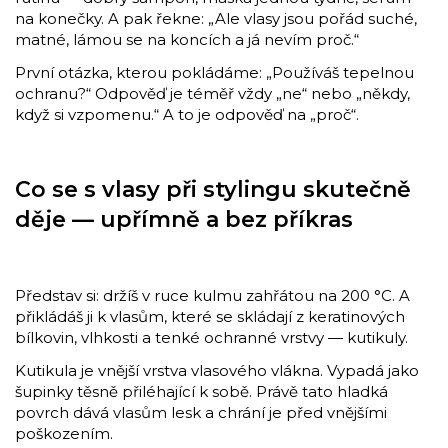
na konečky. A pak řekne: „Ale vlasy jsou pořád suché,
matné, lámou se na koncích a já nevím proč.“
První otázka, kterou pokládáme: „Používáš tepelnou
ochranu?“ Odpověď je téměř vždy „ne“ nebo „někdy,
když si vzpomenu.“ A to je odpověď na „proč“.
Co se s vlasy při stylingu skutečně
děje — upřímně a bez příkras
Představ si: držíš v ruce kulmu zahřátou na 200 °C. A
přikládáš ji k vlasům, které se skládají z keratinových
bílkovin, vlhkosti a tenké ochranné vrstvy — kutikuly.
Kutikula je vnější vrstva vlasového vlákna. Vypadá jako
šupinky těsně přiléhající k sobě. Právě tato hladká
povrch dává vlasům lesk a chrání je před vnějšími
poškozením.