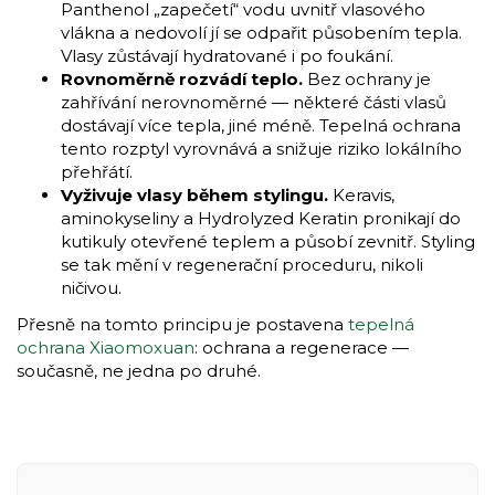
Panthenol „zapečetí“ vodu uvnitř vlasového
vlákna a nedovolí jí se odpařit působením tepla.
Vlasy zůstávají hydratované i po foukání.
Rovnoměrně rozvádí teplo.
Bez ochrany je
zahřívání nerovnoměrné — některé části vlasů
dostávají více tepla, jiné méně. Tepelná ochrana
tento rozptyl vyrovnává a snižuje riziko lokálního
přehřátí.
Vyživuje vlasy během stylingu.
Keravis,
aminokyseliny a Hydrolyzed Keratin pronikají do
kutikuly otevřené teplem a působí zevnitř. Styling
se tak mění v regenerační proceduru, nikoli
ničivou.
Přesně na tomto principu je postavena
tepelná
ochrana Xiaomoxuan
: ochrana a regenerace —
současně, ne jedna po druhé.