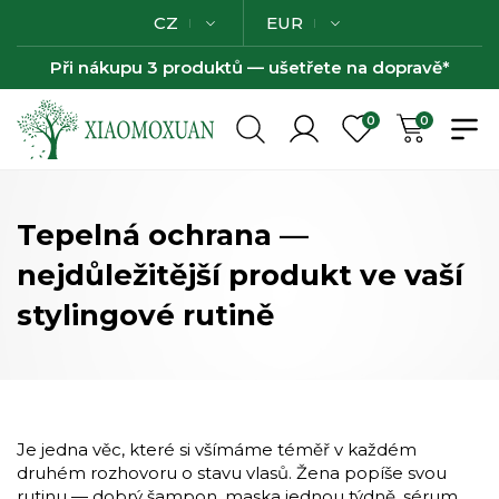
CZ
EUR
Při nákupu 3 produktů — ušetřete na dopravě*
0
0
Tepelná ochrana —
nejdůležitější produkt ve vaší
stylingové rutině
Je jedna věc, které si všímáme téměř v každém
druhém rozhovoru o stavu vlasů. Žena popíše svou
rutinu — dobrý šampon, maska jednou týdně, sérum