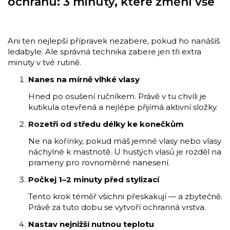
ochranu: 3 minuty, které změní vše
Ani ten nejlepší přípravek nezabere, pokud ho nanášíš
ledabyle. Ale správná technika zabere jen tři extra
minuty v tvé rutině.
Nanes na mírně vlhké vlasy
Hned po osušení ručníkem. Právě v tu chvíli je
kutikula otevřená a nejlépe přijímá aktivní složky.
Rozetři od středu délky ke konečkům
Ne na kořínky, pokud máš jemné vlasy nebo vlasy
náchylné k mastnotě. U hustých vlasů je rozděl na
prameny pro rovnoměrné nanesení.
Počkej 1–2 minuty před stylizací
Tento krok téměř všichni přeskakují — a zbytečně.
Právě za tuto dobu se vytvoří ochranná vrstva.
Nastav nejnižší nutnou teplotu