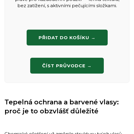
bez zatížení, s aktivními pečujícími složkami.
PŘIDAT DO KOŠÍKU →
ČÍST PRŮVODCE →
Tepelná ochrana a barvené vlasy:
proč je to obzvlášť důležité
Chemické ošetření už změnilo strukturu tvých vlasů.