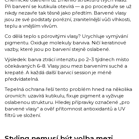
Při barvení se kutikula otevírá — a po proceduře se už
nikdy nezavře tak těsně jako předtím. Barvené vlasy
jsou ze své podstaty porézní, zranitelnější vůči vlhkosti,
teplu a vnějším vlivům.
Co dělá teplo s pórovitými vlasy? Urychluje vymývání
pigmentu. Oxiduje molekuly barviva. Ničí keratinové
vazby, které jsou po barvení stejně oslabené.
Výsledek: barva ztrácí intenzitu po 2–3 týdnech místo
očekávaných 6–8. Vlasy jsou mezi barveními suché a
krepaté. A každá další barvicí session je méně
předvídatelná.
Tepelná ochrana řeší tento problém hned na několika
úrovních: uzavírá kutikulu, fixuje pigment a vyživuje
oslabenou strukturu. Hledej přípravky označené „pro
barvené vlasy“ a ověř přítomnost antioxidantů a UV
filtrů ve složení.
Styling nemusí být volba mezi