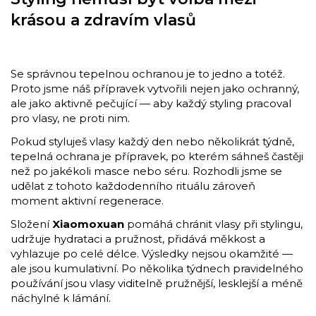
krásou a zdravím vlasů
Se správnou tepelnou ochranou je to jedno a totéž.
Proto jsme náš přípravek vytvořili nejen jako ochranný,
ale jako aktivně pečující — aby každý styling pracoval
pro vlasy, ne proti nim.
Pokud styluješ vlasy každý den nebo několikrát týdně,
tepelná ochrana je přípravek, po kterém sáhneš častěji
než po jakékoli masce nebo séru. Rozhodli jsme se
udělat z tohoto každodenního rituálu zároveň
moment aktivní regenerace.
Složení
Xiaomoxuan
pomáhá chránit vlasy při stylingu,
udržuje hydrataci a pružnost, přidává měkkost a
vyhlazuje po celé délce. Výsledky nejsou okamžité —
ale jsou kumulativní. Po několika týdnech pravidelného
používání jsou vlasy viditelně pružnější, lesklejší a méně
náchylné k lámání.