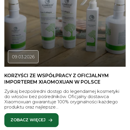
09.03.2026
KORZYŚCI ZE WSPÓŁPRACY Z OFICJALNYM
IMPORTEREM XIAOMOXUAN W POLSCE
Zyskaj bezpośredni dostęp do legendarnej kosmetyki
do włosów bez pośredników. Oficjalny dostawca
Xiaomoxuan gwarantuje 100% oryginalności każdego
produktu oraz najlepsze…
ZOBACZ WIĘCEJ